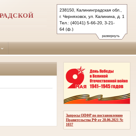
238150, Калининградская обл.,
РАДСКОЙ
г. Черняховск, ул. Калинина, д. 1
Тел.: (40141) 5-66-20, 3-21-
64 (ф.)
cherniahovsky.kln@sudrf.ru
развернуть
Запросы ОПФР по постановлению
Правительства РФ от 28.06.2021 №
1037